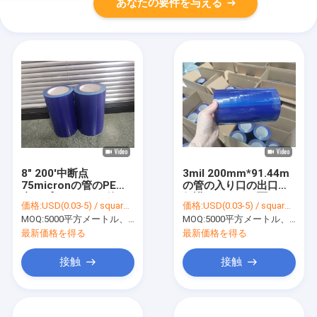
あなたの要件を与える
8" 200'中断点
3mil 200mm*91.44m
75micronの管のPEの
の管の入り口の出口の
青いプラスチック管の
保護フィルムの覆いの
価格:
USD(0.03-5) / square meter
価格:
USD(0.03-5) / square meter
保護フィルム
反塵
MOQ:
5000平方メートル、印刷を用いる10000平方メートル
MOQ:
5000平方メートル、印刷を用いる10000平方メートル
最新価格を得る
最新価格を得る
接触
接触