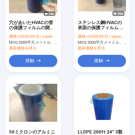
わたしたち に つい て
工場 ツアー
穴があいたHVACの管
ステンレス鋼HVACの
の保護フィルムの開始
表面の保護フィルム ロ
品質管理
空気調節24inch 300ft
ール36" x 200' 2mil
価格:
USD(0.03-5) / square meter
価格:
USD(0.03-5) / square meter
MOQ:
5000平方メートル、印刷を用いる10000平方メートル
MOQ:
5000平方メートル、印刷を用いる10000平方メートル
連絡 ください
最新価格を得る
最新価格を得る
ニュース
接触
接触
多表面の保護フィルム
大理石のカウンタートップの保護フィルム
カーペットの保護フィルム
自動カーペットの保護フィルム
50ミクロンのアルミニ
LLDPE 200ft 24" 3製