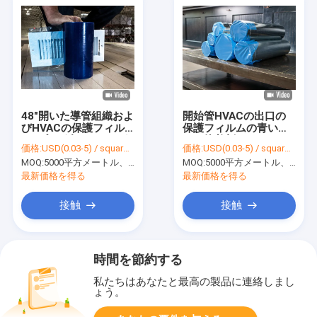
48"開いた導管組織およ
開始管HVACの出口の
びHVACの保護フィル
保護フィルムの青い覆
ムの高い鋲シーリング
いの接着剤フィルム
価格:
USD(0.03-5) / square meter
価格:
USD(0.03-5) / square meter
覆い
MOQ:
5000平方メートル、印刷を用いる10000平方メートル
MOQ:
5000平方メートル、印刷を用いる10000平方メートル
最新価格を得る
最新価格を得る
接触
接触
時間を節約する
私たちはあなたと最高の製品に連絡しまし
ょう。