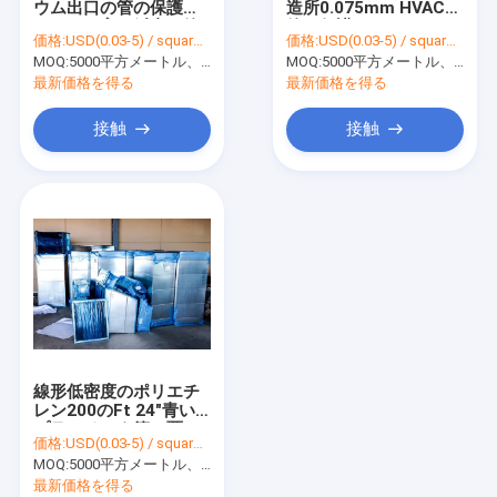
ウム出口の管の保護フ
造所0.075mm HVACの
薄板金の保護フィルム
ィルムの高い鋲青い管
管の保護フィルム
価格:
USD(0.03-5) / square meter
価格:
USD(0.03-5) / square meter
のフィルム
MOQ:
窓ガラスの保護フィルム
5000平方メートル、印刷を用いる10000平方メートル
MOQ:
5000平方メートル、印刷を用いる10000平方メートル
最新価格を得る
最新価格を得る
床の保護フィルム
接触
接触
ステンレス鋼の保護フィルム
HVACの管の保護フィルム
アルミニウム保護フィルム
衝突の覆いのフィルム
ミラーの安全裏付けのフィルム
線形低密度のポリエチ
プラスチック シートの保護フィルム
レン200のFt 24"青い
プラスチック管の覆い
価格:
USD(0.03-5) / square meter
自己接着保護フィルム
MOQ:
5000平方メートル、印刷を用いる10000平方メートル
最新価格を得る