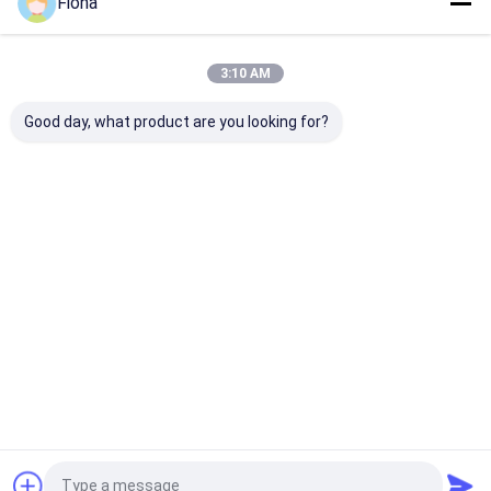
Fiona
私たちのカテゴリー
3:10 AM
Good day, what product are you looking for?
多表面の保護フィルム
大理石のカウンタート
カーペットの保
ップの保護フィルム
ルム
Desktop Site
ホーム
企業情報
お問い合わせ
サイトマップ
プライバシー規約
品質
多表面の保護フィルム
中国工場.Copyright © 2026 Haining
Huanan New Material Technology Co.,Ltd. All Rights Reserved.