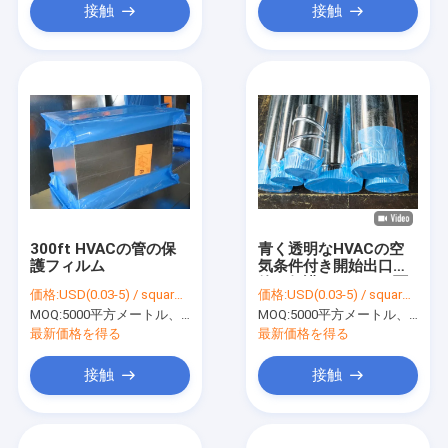
接触
接触
300ft HVACの管の保
青く透明なHVACの空
護フィルム
気条件付き開始出口の
管の保護フィルムの覆
価格:
USD(0.03-5) / square meter
価格:
USD(0.03-5) / square meter
い
MOQ:
5000平方メートル、印刷を用いる10000平方メートル
MOQ:
5000平方メートル、印刷を用いる10000平方メートル
最新価格を得る
最新価格を得る
接触
接触