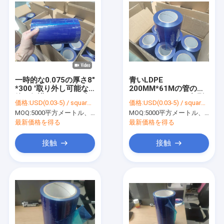
一時的な0.075の厚さ8"
青いLDPE
*300 '取り外し可能な
200MM*61Mの管のパ
管の保護フィルムの青
ーホレーション4"印刷
価格:
USD(0.03-5) / square meter
価格:
USD(0.03-5) / square meter
いテープ
を用いる保護フィルム
MOQ:
5000平方メートル、印刷を用いる10000平方メートル
MOQ:
5000平方メートル、印刷を用いる10000平方メートル
最新価格を得る
最新価格を得る
接触
接触
家へ
製品
ビデオ