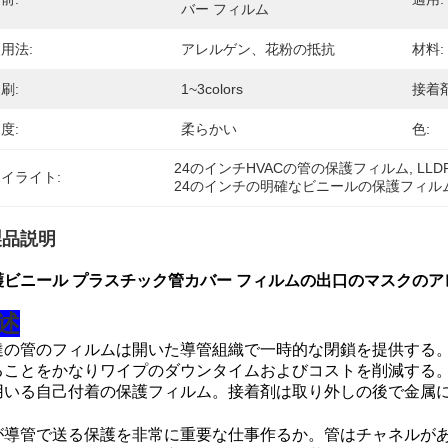
バー フィルム
用法:
アレルゲン、花粉の抵抗
材料:
刷:
1~3colors
接着剤
度:
柔らかい
色:
24のインチHVACの管の保護フィルム
, 
LL
イライト:
24のインチの明確なビニールの保護フィル
製品説明
護ビニール プラスチック管カバー フィルムの出口のマスクの
述
達の管のフィルムは開いた導管組織で一時的な閉鎖を提供する
ることをかなりワイプのダウンタイムおよびコストを削減する
用いる自己付着の保護フィルム。接着剤は取り外しの後で金属
が導管で送る保護を非常に重要な仕事作るか。管はチャネルが