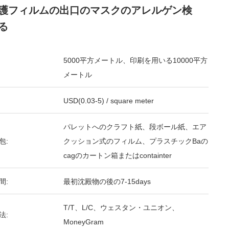
護フィルムの出口のマスクのアレルゲン検
る
5000平方メートル、印刷を用いる10000平方
メートル
USD(0.03-5) / square meter
パレットへのクラフト紙、段ボール紙、エア
包:
クッション式のフィルム、プラスチックBaの
cagのカートン箱またはcontainter
間:
最初沈殿物の後の7-15days
T/T、L/C、ウェスタン・ユニオン、
法:
MoneyGram