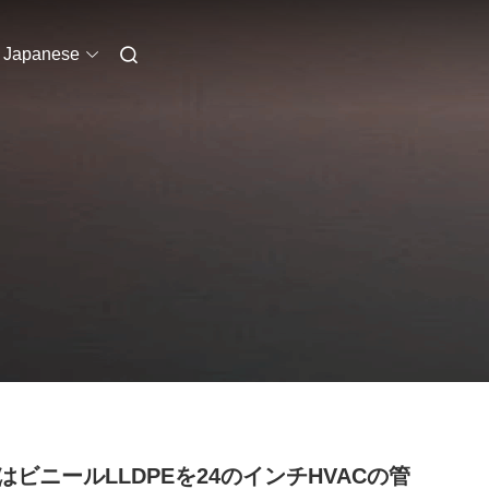
Japanese
はビニールLLDPEを24のインチHVACの管