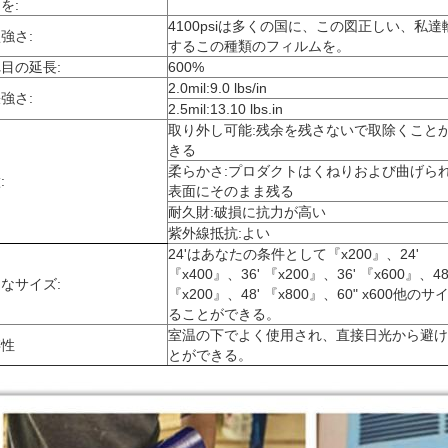
を:
4100psiは多くの国に、この図正しい、私達
強さ:
するこの種類のフィルムを。
目の延長:
600%
2.0mil:9.0 lbs/in
強さ:
2.5mil:13.10 lbs.in
取り外し可能:残余を残さないで取除くこと
きる
柔らかさ:プロダクトはくねりおよび曲げら
:
表面にそのまま残る
耐久財:破損に抗力が高い
紫外線抵抗:よい
24'はあなたの条件として『x200』、24'
『x400』、36' 『x200』、36' 『x600』、48
なサイズ:
『x200』、48' 『x800』、60" x600他の
ることができる。
室温の下でよく使用され、直接日光から避け
存性
とができる。