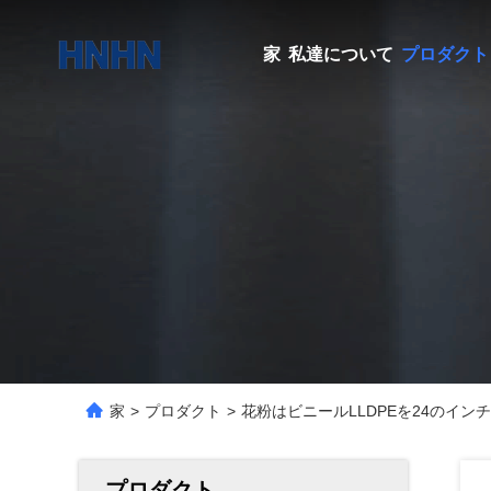
家
私達について
プロダクト
家
>
プロダクト
>
花粉はビニールLLDPEを24のイ
プロダクト