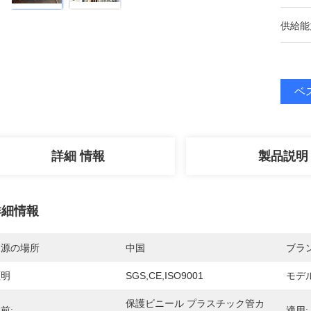
供給能
ベ
詳細 情報
製品説明
詳細情報
起源の場所
中国
ブラ
証明
SGS,CE,ISO9001
モデ
保護ビニール プラスチック管カ
前:
適用: