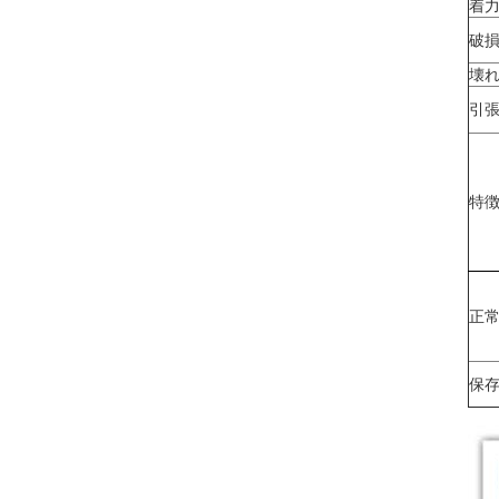
着力
破損
壊れ
引張
特徴
正常
保