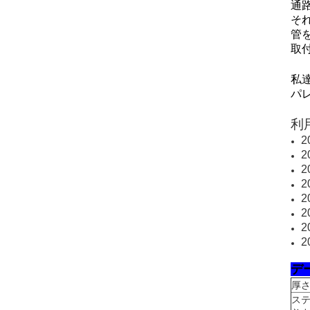
通
そ
管
取
私
パ
利
デ
厚さ
ス