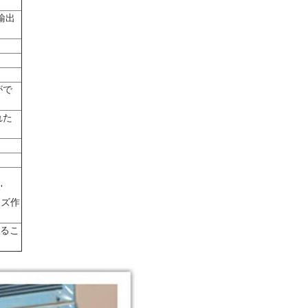
輸出
がで
れた
'
サイズ作
るこ