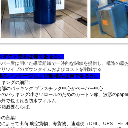
ロダクト塗布は何であるか。
カバー盾は開いた導管組織で一時的な閉鎖を提供し、構造の塵
なりワイプのダウンタイムおよびコストを削減する
達のパッケージおよび船積みは何であるか。
ッキングの細部:
内部のパッキング:プラスチック中心かペーパー中心
 外のパッキング:小さいロールのためのカートン箱、波形のpaperKr
の外で包まれる防水フィルム
 木箱必要ならば。
の言葉:
によって出荷:航空貨物、海貨物、速達便（DHL、UPS、FEDER