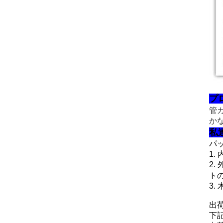
プ
管
か
私
パ
1.
2.
ト
3.
出荷
下記