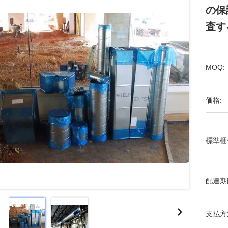
の保
査す
MOQ:
価格:
標準梱
配達期
支払方