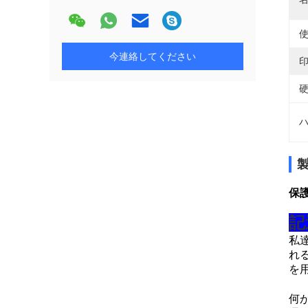
使
今連絡してください
印
硬
ハ
保
記
私
れ
を
何