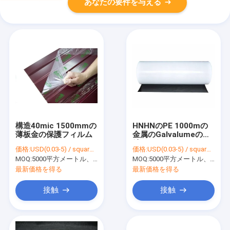
あなたの要件を与える
構造40mic 1500mmの
HNHNのPE 1000mの
薄板金の保護フィルム
金属のGalvalumeの鋼
鉄コイルのための
価格:
USD(0.03-5) / square meter
価格:
USD(0.03-5) / square meter
75mic保護テープ
MOQ:
5000平方メートル、印刷を用いる10000平方メートル
MOQ:
5000平方メートル、印刷を用いる10000平方メートル
最新価格を得る
最新価格を得る
接触
接触