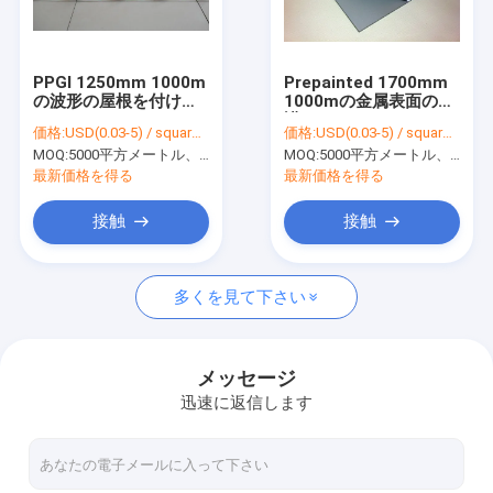
わたしたち に つい て
工場 ツアー
PPGI 1250mm 1000m
Prepainted 1700mm
の波形の屋根を付ける
1000mの金属表面の保
品質管理
シートのための40mic
護フィルムのフードの
価格:
USD(0.03-5) / square meter
価格:
USD(0.03-5) / square meter
薄板金の保護フィルム
ペンキの保護
MOQ:
5000平方メートル、印刷を用いる10000平方メートル
MOQ:
5000平方メートル、印刷を用いる10000平方メートル
連絡 ください
最新価格を得る
最新価格を得る
ニュース
接触
接触
多くを見て下さい
多表面の保護フィルム
大理石のカウンタートップの保護フィルム
メッセージ
迅速に返信します
カーペットの保護フィルム
自動カーペットの保護フィルム