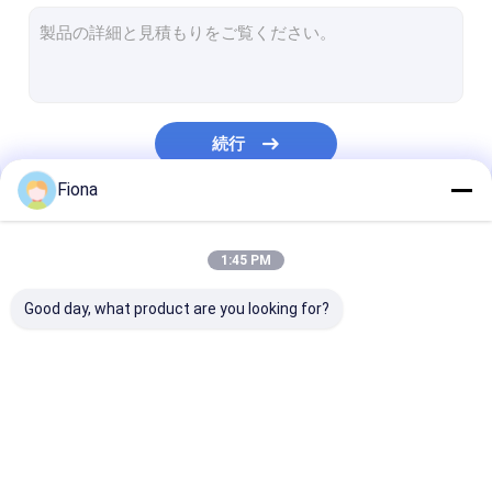
薄板金の保護フィルム
窓ガラスの保護フィルム
床の保護フィルム
続行
ステンレス鋼の保護フィルム
Fiona
HVACの管の保護フィルム
私たちのカテゴリー
アルミニウム保護フィルム
1:45 PM
衝突の覆いのフィルム
Good day, what product are you looking for?
ミラーの安全裏付けのフィルム
プラスチック シートの保護フィルム
多表面の保護フィルム
大理石のカウンタート
カーペットの保
自己接着保護フィルム
ップの保護フィルム
ルム