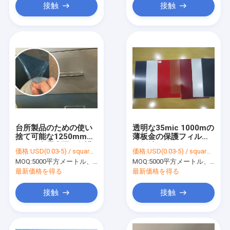
接触
接触
台所製品のための使い
透明な35mic 1000mの
捨て可能な1250mmの
薄板金の保護フィルム
60mic金属表面の保護
は鋼鉄コイルのフィル
価格:
USD(0.03-5) / square meter
価格:
USD(0.03-5) / square meter
フィルム
ムに電流を通した
MOQ:
5000平方メートル、印刷を用いる10000平方メートル
MOQ:
5000平方メートル、印刷を用いる10000平方メートル
最新価格を得る
最新価格を得る
接触
接触