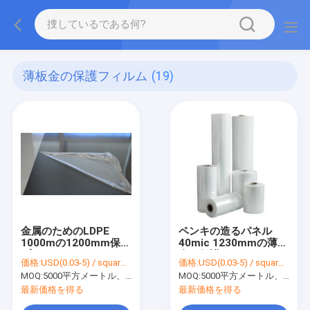
薄板金の保護フィルム
(19)
金属のためのLDPE
ペンキの造るパネル
1000mの1200mm保護
40mic 1230mmの薄板
プラスチック フィルム
金の保護フィルム
価格:
USD(0.03-5) / square meter
価格:
USD(0.03-5) / square meter
は前に鋼鉄コイル シー
MOQ:
5000平方メートル、印刷を用いる10000平方メートル
MOQ:
5000平方メートル、印刷を用いる10000平方メートル
トに塗った
最新価格を得る
最新価格を得る