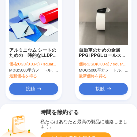
アルミニウム シートの
自動車のための金属
ための一時的なLLDPE
PPGI PPGLロールスロ
0.06mmの薄板金の保
イスのためのHNHN
価格:
USD(0.03-5) / square meter
価格:
USD(0.03-5) / square meter
護フィルム
70mic 500mの保護プ
MOQ:
5000平方メートル、印刷を用いる10000平方メートル
MOQ:
5000平方メートル、印刷を用いる10000平方メートル
ラスチック フィルム
最新価格を得る
最新価格を得る
接触
接触
時間を節約する
私たちはあなたと最高の製品に連絡しまし
ょう。