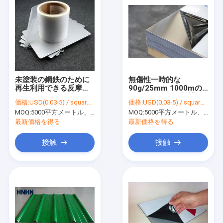
未塗装の鋼鉄のために
無傷性一時的な
再生利用できる反摩擦
90g/25mm 1000mの
のセリウム1450mmの
ステンレス鋼の保護フ
価格:
USD(0.03-5) / square meter
価格:
USD(0.03-5) / square meter
薄板金の保護フィルム
ィルム
MOQ:
5000平方メートル、印刷を用いる10000平方メートル
MOQ:
5000平方メートル、印刷を用いる10000平方メートル
最新価格を得る
最新価格を得る
接触
接触
家へ
製品
ビデオ