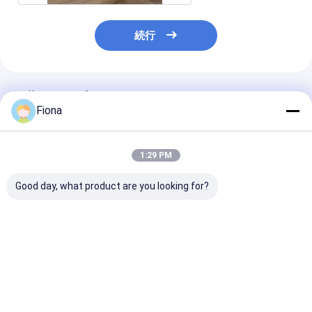
続行
推薦されたプロダクト
Fiona
1:29 PM
Good day, what product are you looking for?
水性 アクリル 粘着 透
透明な多面保護フィル
4ml 厚さのポ
明 保護フィルム 柔らか
ム 2mm 厚さ
ン 表面保護フ
い硬さ 長さ 調整
ベストプライス
ベストプライス
ベストプラ