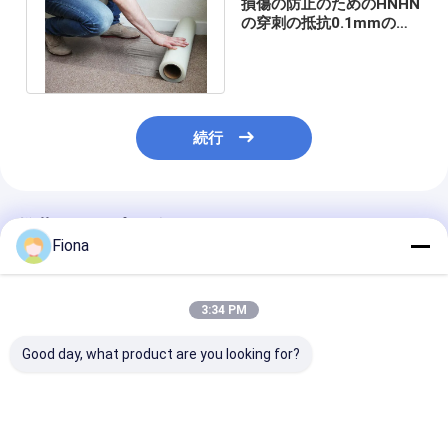
損傷の防止のためのHNHN
の穿刺の抵抗0.1mmのカ
ーペットの保護フィルム
続行
推薦されたプロダクト
Fiona
3:34 PM
Good day, what product are you looking for?
600mm × 50m 透明な
装飾品 カーペット保護
パンクチャーと
カーペット保護フィル
フィルム
えるカーペット