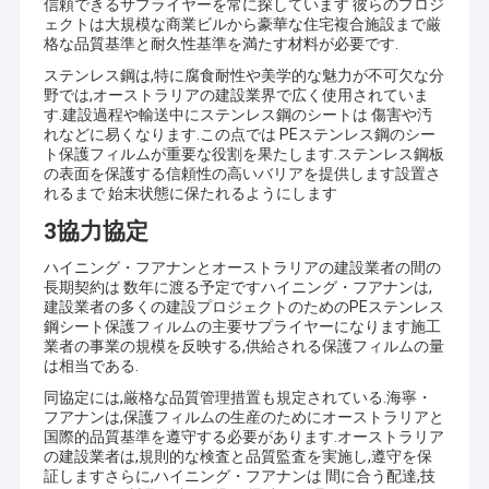
信頼できるサプライヤーを常に探しています 彼らのプロジ
ェクトは大規模な商業ビルから豪華な住宅複合施設まで厳
格な品質基準と耐久性基準を満たす材料が必要です.
ステンレス鋼は,特に腐食耐性や美学的な魅力が不可欠な分
野では,オーストラリアの建設業界で広く使用されていま
す.建設過程や輸送中にステンレス鋼のシートは 傷害や汚
れなどに易くなります.この点では PEステンレス鋼のシー
ト保護フィルムが重要な役割を果たします.ステンレス鋼板
の表面を保護する信頼性の高いバリアを提供します設置さ
れるまで 始末状態に保たれるようにします
3協力協定
ハイニング・フアナンとオーストラリアの建設業者の間の
長期契約は 数年に渡る予定ですハイニング・フアナンは,
建設業者の多くの建設プロジェクトのためのPEステンレス
鋼シート保護フィルムの主要サプライヤーになります施工
業者の事業の規模を反映する,供給される保護フィルムの量
は相当である.
同協定には,厳格な品質管理措置も規定されている.海寧・
フアナンは,保護フィルムの生産のためにオーストラリアと
国際的品質基準を遵守する必要があります.オーストラリア
の建設業者は,規則的な検査と品質監査を実施し,遵守を保
証しますさらに,ハイニング・フアナンは 間に合う配達,技