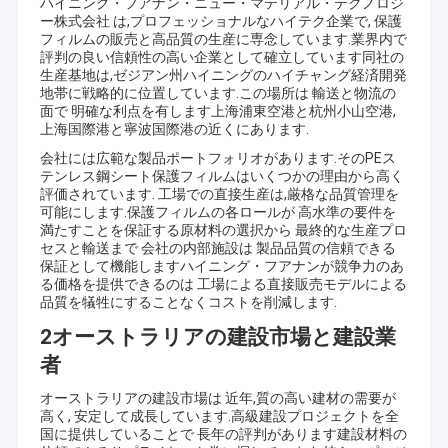
ハイニング・フアナン・ニュー・マテリアル・テクノロジ
ー株式会社 は,プロフェッショナルなハイテク企業で, 保護
フィルムの販売と高品質の生産に専念しています.業界内で
評判の良い信頼性の高い企業として確立しています同社の
生産基地は,ゼジアン州ハイニングのハイチャング経済開発
地帯に戦略的に位置しています.この場所は 輸送と物流の
面で 明確な利点を有します上海浦東空港と杭州小山空港,
上海国際港と寧波国際港の近くにあります.
会社には広範な製品ポートフォリオがあります.そのPEス
テンレス鋼シート保護フィルムはいくつかの理由から高く
評価されています. 工場での直接生産は,厳格な品質管理を
可能にします.保護フィルムの各ロールが 高水準の要件を
満たすことを保証する原材料の選択から 最終的な生産プロ
セスと輸送まで 会社の内部施設は 製品品質の信頼できる
保証として機能しますハイニング・フアナンが競争力のあ
る価格を提供できるのは 工場による直接販売モデルによる
品質を犠牲にすることなくコストを削減します.
2オーストラリアの建設市場と建設業
者
オーストラリアの建設市場は 近年,質の高い建材の需要が
高く, 安定して成長しています.高級建設プロジェクトを全
国に提供していることで 長年の評判があります建設材料の