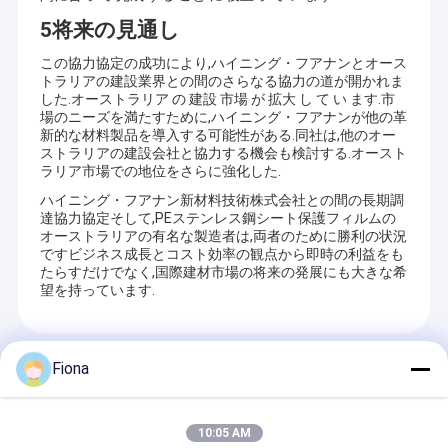
産概念を捨て、顧客志向の原則を遵守し、最高の生産材
わたしたち に つい て
5将来の見通し
料、最も技術的な専門家、最も効果的な生産方法を用い
て、お客様の問題を解決します。お客様に最適な製品を
工場 ツアー
この協力協定の成功により,ハイニング・フアナンとオース
カスタマイズします。当社の専門スタッフが24時間体制
トラリアの建設業界との間のさらなる協力の道が開かれま
で対応いたします。当社の研究開発チームは、お客様の
した.オーストラリア の 建設 市場 が 拡大 し て い ます.市
品質管理
様々な表面保護の問題を解決するために、接着剤の配合
場のニーズを満たすために,ハイニング・フアナンが他の革
を研究することに最善を尽くしています。保護と同時
新的な材料製品を導入する可能性がある.同社は,他のオー
連絡 ください
に、お客様の製品は常に完璧な状態を保ちます。ODMと
ストラリアの建設会社と協力する機会も検討する.オースト
ラリア市場での地位をさらに強化した.
OEMも可能です。当社の生産拠点は浙江省海寧にあり、
杭州と上海からそれほど遠くありません。輸送と物流に
ニュース
ハイニング・フアナン新材料技術株式会社との間の長期調
おいて絶対的な優位性を持っています。
達協力協定そして,PEステンレス鋼シート保護フィルムの
オーストラリアの有名な製造者は,両者のために勝利の状況
さらに、当社は自社ブランドの商標HNHNを持ち、輸出入
ですビジネス成長とコスト効率の観点から即時の利益をも
権も有しています。当社の製品は、様々な分野で広く使
たらすだけでなく,国際建材市場の将来の発展にも大きな希
多表面の保護フィルム
望を持っています.
用されています。アルミニウム保護フィルム、アルミニ
ウム/Upvcプラスチック押出成形プロファイル保護フィル
大理石のカウンタートップの保護フィルム
ム、ステンレス鋼保護フィルム、カラーコーティング鋼
保護フィルム、亜鉛メッキシート保護フィルム、ガラス
推薦されたプロダクト
Fiona
保護フィルム、石材保護フィルム、カーペットプロテク
カーペットの保護フィルム
ター、自動車カーペットカバー、床保護テープ、プラス
チックシート保護フィルム、カーラッピングフィルム、
自動カーペットの保護フィルム
ダクトフィルムなどを製造しています。これらはすべ
10:05 AM