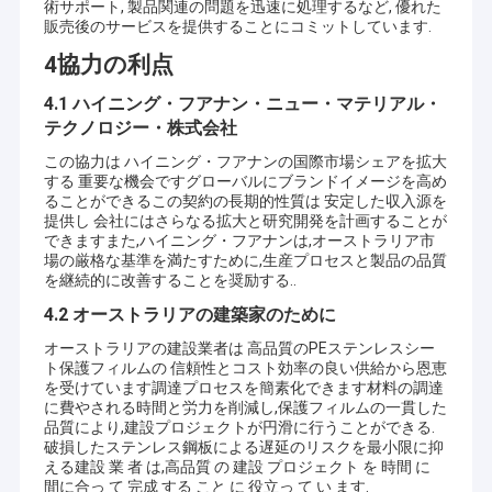
術サポート, 製品関連の問題を迅速に処理するなど, 優れた
販売後のサービスを提供することにコミットしています.
4協力の利点
4.1 ハイニング・フアナン・ニュー・マテリアル・
テクノロジー・株式会社
この協力は ハイニング・フアナンの国際市場シェアを拡大
する 重要な機会ですグローバルにブランドイメージを高め
ることができるこの契約の長期的性質は 安定した収入源を
提供し 会社にはさらなる拡大と研究開発を計画することが
できますまた,ハイニング・フアナンは,オーストラリア市
場の厳格な基準を満たすために,生産プロセスと製品の品質
を継続的に改善することを奨励する..
4.2 オーストラリアの建築家のために
オーストラリアの建設業者は 高品質のPEステンレスシー
家へ
ト保護フィルムの 信頼性とコスト効率の良い供給から恩恵
を受けています調達プロセスを簡素化できます材料の調達
海寧華南新材料科技有限公司は、保護フィルムの販売と
に費やされる時間と労力を削減し,保護フィルムの一貫した
製品
高品質な製造、優れたサービス、環境に配慮した国際基
品質により,建設プロジェクトが円滑に行うことができる.
準に特化した専門的なハイテク企業です。HNHNは15年
破損したステンレス鋼板による遅延のリスクを最小限に抑
以上にわたり、業界でよく知られ、信頼される企業へと
ビデオ
える建設 業 者 は,高品質 の 建設 プロジェクト を 時間 に
成長しました。先進技術と設備を導入し、従来の古い生
間に合っ て 完成 する こと に 役立っ て い ます.